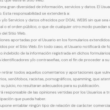
z que visite el Sitio Web.
na gran diversidad de información, servicios y datos. El Usu
b. Esta responsabilidad se extenderá a:
 y/o Servicios y datos ofrecidos por DOAL WEBS sin que sea c
ral o el orden público, o que de cualquier otro modo puedan 
 del Sitio Web.
aciones aportadas por el Usuario en los formularios extendid
idos por el Sitio Web. En todo caso, el Usuario notificará d
o indebido de la información registrada en dichos formularios,
a identificadores y/o contraseñas, con el fin de proceder a su
etirar todos aquellos comentarios y aportaciones que vulnere
ios, xenófobos, racistas, pornográficos, spamming, que atenten
 su juicio, no resultaran adecuados para su publicación.
á responsable de las opiniones vertidas por los Usuarios a t
cipación que pueda haber.
supone entablar ningún tipo de relación de carácter comercia