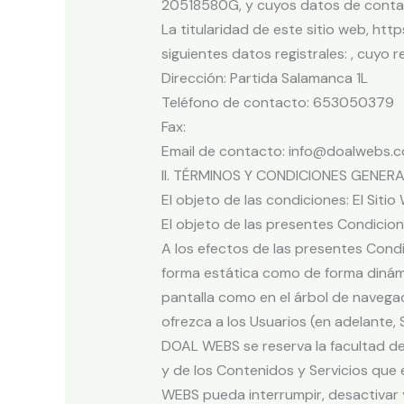
20518580G, y cuyos datos de conta
La titularidad de este sitio web, http
siguientes datos registrales: , cuyo
Dirección: Partida Salamanca 1L
Teléfono de contacto: 653050379
Fax:
Email de contacto: info@doalwebs.
II. TÉRMINOS Y CONDICIONES GENER
El objeto de las condiciones: El Sitio
El objeto de las presentes Condicione
A los efectos de las presentes Condi
forma estática como de forma dinámic
pantalla como en el árbol de navegac
ofrezca a los Usuarios (en adelante, S
DOAL WEBS se reserva la facultad de 
y de los Contenidos y Servicios que
WEBS pueda interrumpir, desactivar y