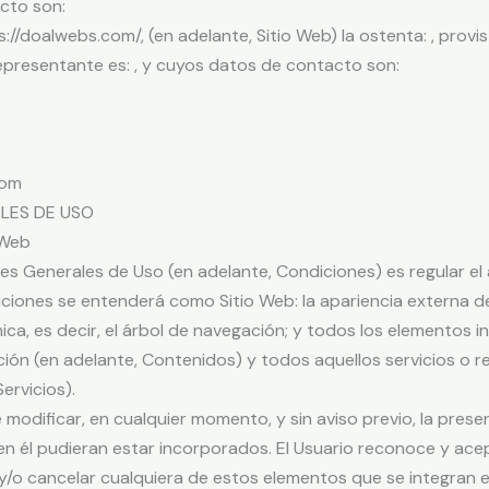
cto son:
s://doalwebs.com/, (en adelante, Sitio Web) la ostenta: , provist
 representante es: , y cuyos datos de contacto son:
com
ALES DE USO
 Web
s Generales de Uso (en adelante, Condiciones) es regular el ac
ciones se entenderá como Sitio Web: la apariencia externa de 
a, es decir, el árbol de navegación; y todos los elementos i
ión (en adelante, Contenidos) y todos aquellos servicios o r
ervicios).
modificar, en cualquier momento, y sin aviso previo, la prese
 en él pudieran estar incorporados. El Usuario reconoce y a
/o cancelar cualquiera de estos elementos que se integran en