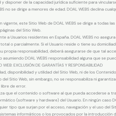
 y disponer de la capacidad jurídica suficiente para vincular
BS no se dirige a menores de edad. DOAL WEBS declina cualqu
ión vigente, este Sitio Web de DOAL WEBS se dirige a todas las
páginas del Sitio Web.
lmente a Usuarios residentes en España. DOAL WEBS no asegura
 total o parcialmente. Si el Usuario reside o tiene su domicili
 su propia responsabilidad, deberá asegurarse de que tal ac
le, no asumiendo DOAL WEBS responsabilidad alguna que se pue
TIO WEB: EXCLUSIÓN DE GARANTÍAS Y RESPONSABILIDAD
d, disponibilidad y utilidad del Sitio Web, ni de los Conteni
o del Sitio Web, sin embargo, no se responsabiliza ni garantiz
libre de error.
za que el contenido o software al que pueda accederse a trav
formático (software y hardware) del Usuario. En ningún caso
uier tipo que surjan por el acceso, navegación y el uso del S
 sistemas informáticos o los provocados por la introducción de