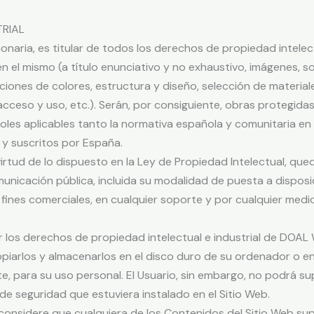
TRIAL
aria, es titular de todos los derechos de propiedad intelectua
el mismo (a título enunciativo y no exhaustivo, imágenes, so
ciones de colores, estructura y diseño, selección de materi
cceso y uso, etc.). Serán, por consiguiente, obras protegida
doles aplicables tanto la normativa española y comunitaria e
a y suscritos por España.
irtud de lo dispuesto en la Ley de Propiedad Intelectual, qu
municación pública, incluida su modalidad de puesta a disposic
ines comerciales, en cualquier soporte y por cualquier medio 
 los derechos de propiedad intelectual e industrial de DOAL 
copiarlos y almacenarlos en el disco duro de su ordenador o en
 para su uso personal. El Usuario, sin embargo, no podrá supr
de seguridad que estuviera instalado en el Sitio Web.
 considere que cualquiera de los Contenidos del Sitio Web su