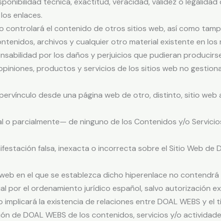
onibilidad técnica, exactitud, veracidad, validez o legalidad 
los enlaces.
 controlará el contenido de otros sitios web, así como tam
ntenidos, archivos y cualquier otro material existente en los 
bilidad por los daños y perjuicios que pudieran producirse p
opiniones, productos y servicios de los sitios web no gesti
hipervínculo desde una página web de otro, distinto, sitio w
 o parcialmente— de ninguno de los Contenidos y/o Servicios
estación falsa, inexacta o incorrecta sobre el Sitio Web de
io web en el que se establezca dicho hiperenlace no contendrá
l por el ordenamiento jurídico español, salvo autorización 
o implicará la existencia de relaciones entre DOAL WEBS y el ti
ción de DOAL WEBS de los contenidos, servicios y/o actividade